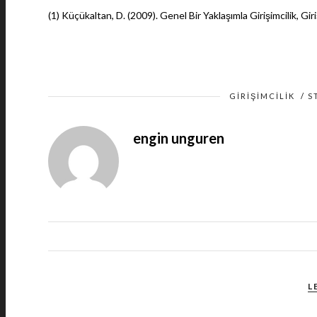
(1) Küçükaltan, D. (2009). Genel Bir Yaklaşımla Girişimcilik, Gir
GIRIŞIMCILIK
/
S
engin unguren
L