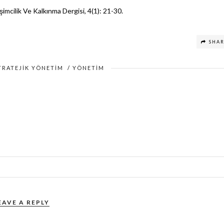
işimcilik Ve Kalkınma Dergisi, 4(1): 21-30.
SHA
TRATEJIK YÖNETIM
/
YÖNETIM
EAVE A REPLY