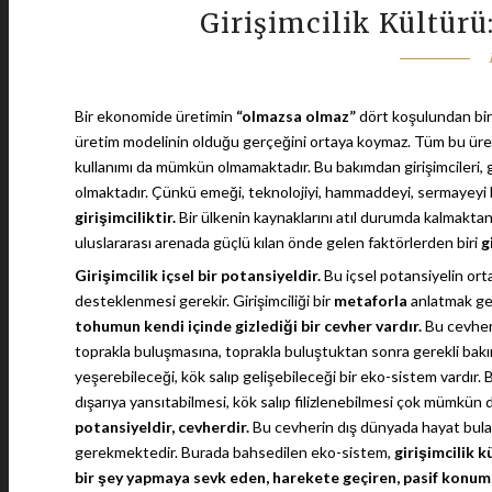
Girişimcilik Kültürü
Bir ekonomide üretimin
“olmazsa olmaz”
dört koşulundan birid
üretim modelinin olduğu gerçeğini ortaya koymaz. Tüm bu üre
kullanımı da mümkün olmamaktadır. Bu bakımdan girişimciler
olmaktadır. Çünkü emeği, teknolojiyi, hammaddeyi, sermayeyi 
girişimciliktir.
Bir ülkenin kaynaklarını atıl durumda kalmaktan
uluslararası arenada güçlü kılan önde gelen faktörlerden biri
g
Girişimcilik içsel bir potansiyeldir.
Bu içsel potansiyelin ort
desteklenmesi gerekir. Girişimciliği bir
metaforla
anlatmak ge
tohumun kendi içinde gizlediği bir cevher vardır.
Bu cevheri
toprakla buluşmasına, toprakla buluştuktan sonra gerekli bakı
yeşerebileceği, kök salıp gelişebileceği bir eko-sistem vardır
dışarıya yansıtabilmesi, kök salıp filizlenebilmesi çok mümkün
potansiyeldir, cevherdir.
Bu cevherin dış dünyada hayat bula
gerekmektedir. Burada bahsedilen eko-sistem,
girişimcilik k
bir şey yapmaya sevk eden, harekete geçiren, pasif konu