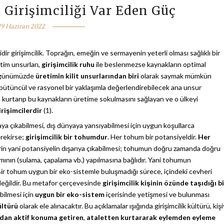
: Girişimciliği Var Eden Güç
19 Haziran 2022
ir girişimcilik. Toprağın, emeğin ve sermayenin yeterli olması sağlıklı bir
tim unsurları,
girişimcilik ruhu
ile beslenmezse kaynakların optimal
i, günümüzde
üretimin kilit unsurlarından biri
olarak saymak mümkün
bütüncül ve rasyonel bir yaklaşımla değerlendirebilecek ana unsur
 kurtarıp bu kaynakların üretime sokulmasını sağlayan ve o ülkeyi
irişimcilerdir
(1).
aya çıkabilmesi, dış dünyaya yansıyabilmesi için uygun koşullarca
rekirse;
girişimcilik bir tohumdur
. Her tohum bir potansiyeldir.
Her
n yani potansiyelin dışarıya çıkabilmesi; tohumun doğru zamanda doğru
mının (sulama, çapalama vb.) yapılmasına bağlıdır. Yani tohumun
. Bir tohum uygun bir eko-sistemle buluşmadığı sürece, içindeki cevheri
 değildir. Bu metafor çerçevesinde
girişimcilik kişinin özünde taşıdığı bi
bilmesi için
uygun bir eko-sistem
içerisinde yetişmesi ve bulunması
ültürü
olarak ele alınacaktır. Bu açıklamalar ışığında girişimcilik kültürü, kişi
mdan aktif konuma getiren
,
ataletten kurtararak eylemden eyleme