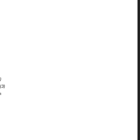
)
(3)
ı