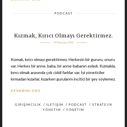
PODCAST
Kızmak, Kırıcı Olmayı Gerektirmez.
19 Haziran 2022
Kızmak, kırıcı olmayı gerektirmez. Herkesin bir gururu, onuru
var. Herkes bir anne, baba, bir anne-babanın evladı. Kızmakla,
kırıcı olmak arasında çok ciddi farklar var. İyi yöneticiler
kırmadan kızarlar, kızarken gurularını incitici bir şey söylemez.
DEVAMINI OKU
GIRIŞIMCILIK
/
İLETIŞIM
/
PODCAST
/
STRATEJIK
YÖNETIM
/
YÖNETIM