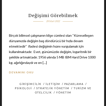
Değişimi Görebilmek
28 Mart 2022
Birçok bilimsel çalışmanın klişe cümlesi olan “Küreselleşen
dünyamızda değişim baş döndürücü bir hızla devam
etmektedir” ifadesi değişimin hızını vurgulamak için
kullanılmaktadır. Evet, günümüzde değişim, logaritmik bir
şekilde artmaktadır. 1956 yılında 5 MB IBM Hard Drive 1000
kg. ağırlığındaydı ve en […]
DEVAMINI OKU
GIRIŞIMCILIK
/
İLETIŞIM
/
PAZARLAMA
/
PSIKOLOJI
/
STRATEJIK YÖNETIM
/
TURIZM VE
OTELCILIK
/
YÖNETIM