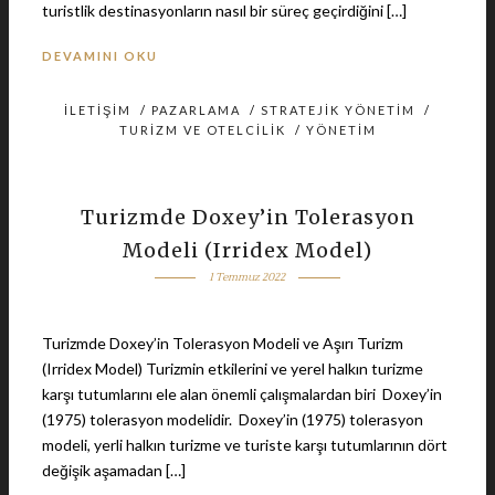
turistlik destinasyonların nasıl bir süreç geçirdiğini […]
DEVAMINI OKU
İLETIŞIM
/
PAZARLAMA
/
STRATEJIK YÖNETIM
/
TURIZM VE OTELCILIK
/
YÖNETIM
Turizmde Doxey’in Tolerasyon
Modeli (Irridex Model)
1 Temmuz 2022
Turizmde Doxey’in Tolerasyon Modeli ve Aşırı Turizm
(Irridex Model) Turizmin etkilerini ve yerel halkın turizme
karşı tutumlarını ele alan önemli çalışmalardan biri Doxey’in
(1975) tolerasyon modelidir. Doxey’in (1975) tolerasyon
modeli, yerli halkın turizme ve turiste karşı tutumlarının dört
değişik aşamadan […]