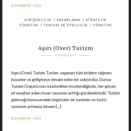
DEVAMINI OKU
GIRIŞIMCILIK
/
PAZARLAMA
/
STRATEJIK
YÖNETIM
/
TURIZM VE OTELCILIK
/
YÖNETIM
Aşırı (Over) Turizm
1 Temmuz 2022
Aşırı (Over) Turizm Turizm, yaşanan tüm krizlere rağmen
büyüme ve gelişmeye devam eden bir sektördür. Dünya
Turizm Örgütü’nün istatistikleri incelendiğinde, her geçen
yıl seyahat eden insan sayısının arttığı görülmektedir. Turizm
geleceği konusundaki öngörüler de turizmin ve turist
sayısının artmaya devam […]
DEVAMINI OKU