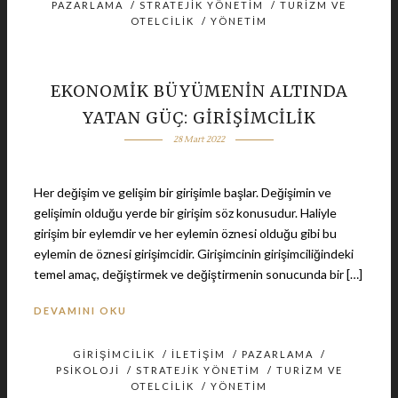
PAZARLAMA
/
STRATEJIK YÖNETIM
/
TURIZM VE
OTELCILIK
/
YÖNETIM
EKONOMİK BÜYÜMENİN ALTINDA
YATAN GÜÇ: GİRİŞİMCİLİK
28 Mart 2022
Her değişim ve gelişim bir girişimle başlar. Değişimin ve
gelişimin olduğu yerde bir girişim söz konusudur. Haliyle
girişim bir eylemdir ve her eylemin öznesi olduğu gibi bu
eylemin de öznesi girişimcidir. Girişimcinin girişimciliğindeki
temel amaç, değiştirmek ve değiştirmenin sonucunda bir […]
DEVAMINI OKU
GIRIŞIMCILIK
/
İLETIŞIM
/
PAZARLAMA
/
PSIKOLOJI
/
STRATEJIK YÖNETIM
/
TURIZM VE
OTELCILIK
/
YÖNETIM