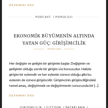
DEVAMINI OKU
PODCAST
/
PSIKOLOJI
EKONOMİK BÜYÜMENİN ALTINDA
YATAN GÜÇ: GİRİŞİMCİLİK
28 Mart 2022
Her değişim ve gelişim bir girişimle başlar. Değişimin ve
gelişimin olduğu yerde bir girişim söz konusudur. Haliyle
girişim bir eylemdir ve her eylemin öznesi olduğu gibi bu
eylemin de öznesi girişimcidir. Girişimcinin girişimciliğindeki
temel amaç, değiştirmek ve değiştirmenin sonucunda bir […]
DEVAMINI OKU
GIRIŞIMCILIK
/
İLETIŞIM
/
PAZARLAMA
/