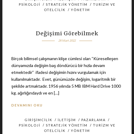
PSIKOLOJI
/
STRATEJIK YÖNETIM
/
TURIZM VE
OTELCILIK
/
YÖNETIM
Değişimi Görebilmek
28 Mart 2022
Birçok bilimsel çalışmanın klişe cümlesi olan “Küreselleşen
dünyamızda değişim baş döndürücü bir hızla devam
etmektedir” ifadesi değişimin hızını vurgulamak için
kullanılmaktadır. Evet, günümüzde değişim, logaritmik bir
şekilde artmaktadır. 1956 yılında 5 MB IBM Hard Drive 1000
kg. ağırlığındaydı ve en […]
DEVAMINI OKU
GIRIŞIMCILIK
/
İLETIŞIM
/
PAZARLAMA
/
PSIKOLOJI
/
STRATEJIK YÖNETIM
/
TURIZM VE
OTELCILIK
/
YÖNETIM