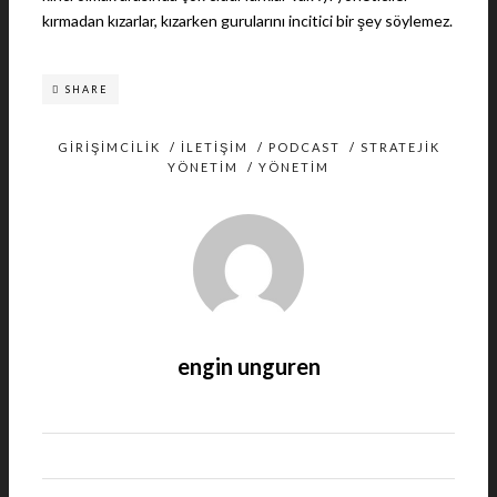
kırmadan kızarlar, kızarken gurularını incitici bir şey söylemez.
SHARE
GIRIŞIMCILIK
/
İLETIŞIM
/
PODCAST
/
STRATEJIK
YÖNETIM
/
YÖNETIM
engin unguren